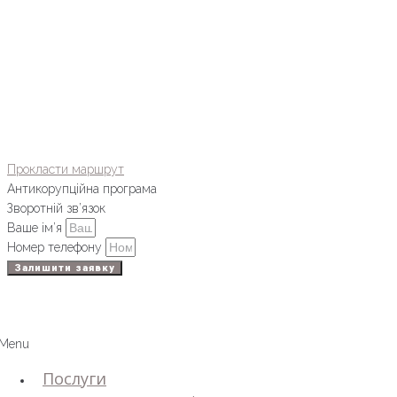
Прокласти маршрут
Антикорупційна програма
Зворотній зв’язок
Ваше ім’я
Номер телефону
Залишити заявку
Menu
Послуги