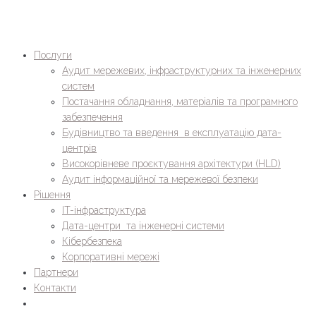
Послуги
Аудит мережевих, інфраструктурних та інженерних
систем
Постачання обладнання, матеріалів та програмного
забезпечення
Будівництво та введення в експлуатацію дата-
центрів
Високорівневе проєктування архітектури (HLD)
Аудит інформаційної та мережевої безпеки
Рішення
IT-інфраструктура
Дата-центри та інженерні системи
Кібербезпека
Корпоративні мережі
Партнери
Контакти