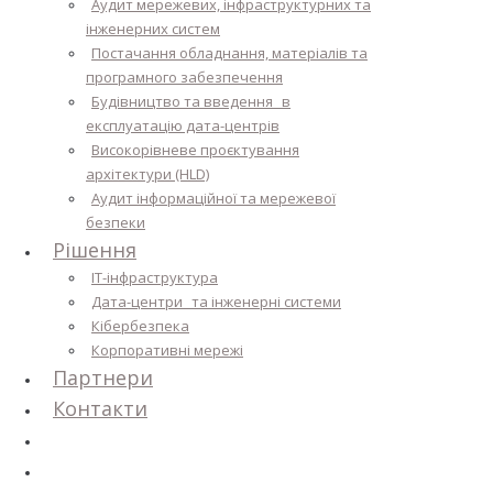
Аудит мережевих, інфраструктурних та
інженерних систем
Постачання обладнання, матеріалів та
програмного забезпечення
Будівництво та введення в
експлуатацію дата-центрів
Високорівневе проєктування
архітектури (HLD)
Аудит інформаційної та мережевої
безпеки
Рішення
IT-інфраструктура
Дата-центри та інженерні системи
Кібербезпека
Корпоративні мережі
Партнери
Контакти