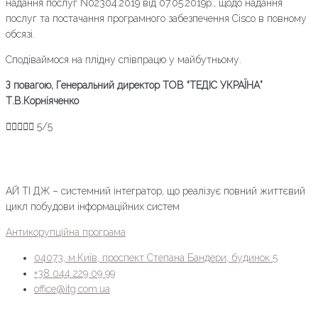
надання послуг N02304.2019 від 07.05.2019p., щодо надання
послуг та постачання програмного забезпечення Cisco в повному
обсязі.
Сподіваймося на плідну співпрацю у майбутньому.
З повагою, Генеральний директор ТОВ “ТЕДІС УКРАЇНА”
Т.В.Корніяченко





5/5
АЙ ТІ ДЖ – системний інтегратор, що реалізує повний життєвий
цикл побудови інформаційних систем
Антикорупційна програма
04073, м.Київ, проспект Степана Бандери, будинок 5
+38 044 229 09 99
office@itg.com.ua