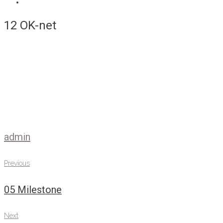
12 OK-net
admin
Навігація
Previous
Previous
записів
05 Milestone
Next
Next