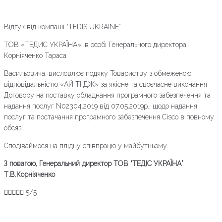
Відгук від компанії “TEDIS UKRAINE”
ТОВ «ТЕДИС УКРАЇНА», в особі Генерального директора
Корніяченко Тараса
Васильовича, висловлює подяку Товариству з обмеженою
відповідальністю «АЙ TI ДЖ» за якісне та своєчасне виконання
Договору на поставку обладнання програмного забезпечення та
надання послуг N02304.2019 від 07.05.2019p., щодо надання
послуг та постачання програмного забезпечення Cisco в повному
обсязі.
Сподіваймося на плідну співпрацю у майбутньому.
З повагою, Генеральний директор ТОВ “ТЕДІС УКРАЇНА”
Т.В.Корніяченко





5/5