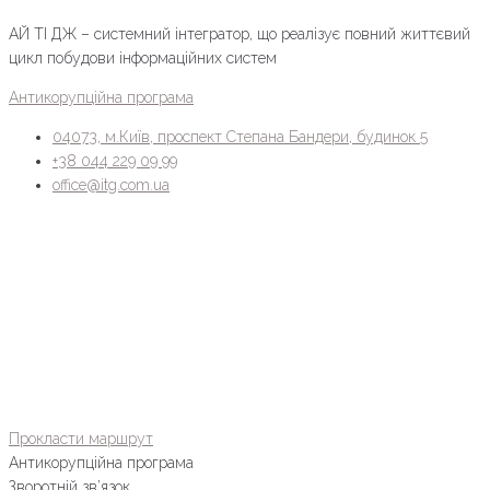
АЙ ТІ ДЖ – системний інтегратор, що реалізує повний життєвий
цикл побудови інформаційних систем
Антикорупційна програма
04073, м.Київ, проспект Степана Бандери, будинок 5
+38 044 229 09 99
office@itg.com.ua
Прокласти маршрут
Антикорупційна програма
Зворотній зв’язок