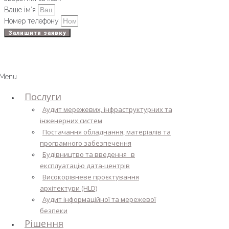
Ваше ім’я
Номер телефону
Залишити заявку
Menu
Послуги
Аудит мережевих, інфраструктурних та
інженерних систем
Постачання обладнання, матеріалів та
програмного забезпечення
Будівництво та введення в
експлуатацію дата-центрів
Високорівневе проєктування
архітектури (HLD)
Аудит інформаційної та мережевої
безпеки
Рішення