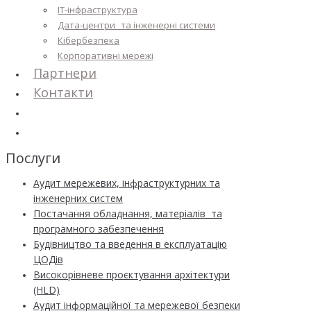
IT-інфраструктура
Дата-центри та інженерні системи
Кібербезпека
Корпоративні мережі
Партнери
Контакти
Послуги
Аудит мережевих, інфраструктурних та
інженерних систем
Постачання обладнання, матеріалів та
програмного забезпечення
Будівництво та введення в експлуатацію
ЦОДів
Високорівневе проєктування архітектури
(HLD)
Аудит інформаційної та мережевої безпеки